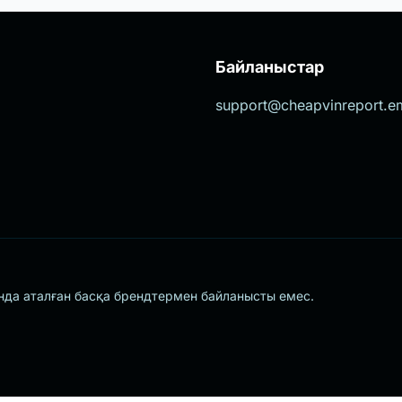
Байланыстар
support@cheapvinreport.em
нда аталған басқа брендтермен байланысты емес.