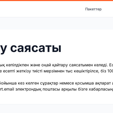
Пакеттер
у саясаты
лық кепілдікпен және оңай қайтару саясатымен келеді. Е
 есепті жеткізу тиісті мерзімнен тыс кешіктірілсе, біз 
бойынша кез келген сұрақтар немесе қосымша ақпарат 
rt.email электрондық поштасы арқылы бізге хабарласың