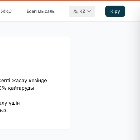
ЖҚС
Есеп мысалы
KZ
Кіру
септі жасау кезінде
100% қайтаруды
алу үшін
ыз.