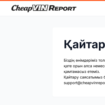
Қайтар
Біздің өнімдеріміз то
қате орын алса немесе
қамтамасыз етеміз.
Қайтару саясатымыз 
support@cheapvinrepo