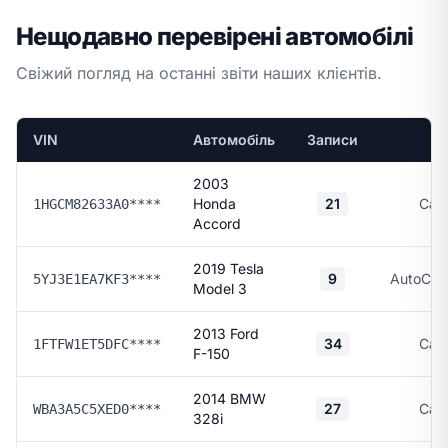
Нещодавно перевірені автомобілі
Свіжий погляд на останні звіти наших клієнтів.
VIN
Автомобіль
Записи
З
2003
Honda
21
Car
1HGCM82633A0****
Accord
2019 Tesla
9
AutoChe
5YJ3E1EA7KF3****
Model 3
2013 Ford
34
Car
1FTFW1ET5DFC****
F-150
2014 BMW
27
Car
WBA3A5C5XED0****
328i