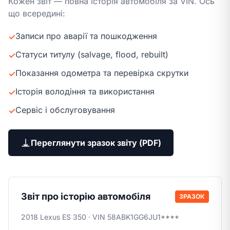
Кожен звіт — повна історія автомобіля за VIN. Ось
що всередині:
Записи про аварії та пошкодження
✓
Статуси титулу (salvage, flood, rebuilt)
✓
Показання одометра та перевірка скрутки
✓
Історія володіння та використання
✓
Сервіс і обслуговування
✓
Переглянути зразок звіту (PDF)
Звіт про історію автомобіля
ЗРАЗОК
2018 Lexus ES 350 · VIN 58ABK1GG6JU1****