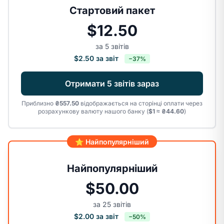
Стартовий пакет
$12.50
за
5
звітів
$2.50
за звіт
−37%
Отримати 5 звітів зараз
Приблизно
₴557.50
відображається на сторінці оплати через
розрахункову валюту нашого банку (
$1 ≈ ₴
44.60
)
⭐️ Найпопулярніший
Найпопулярніший
$50.00
за
25
звітів
$2.00
за звіт
−50%