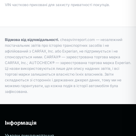
VIN частково приховані для захисту приватності покупців.
Відмова від відповідальності.
cheapvinreport.com — незалежний
постачальник звітів про історію транспортних засобів і не
афілійований з CARFAX, Inc. або Experian, не підтримується і не
спонсорується ними. CARFAX® — зареєстрована торгова марка
CARFAX, Inc.; AUTOCHECK® — зареєстрована торгова марка Experian.
Ці назви використовуються лише для опису наданих звітів, і всі
торгові марки залишаються власністю їхніх власників. Звіти
складаються зі сторонніх і державних джерел даних, тому ми не
можемо гарантувати, що кожна подія в історії автомобіля була
зафіксована.
Інформація
Умови використання