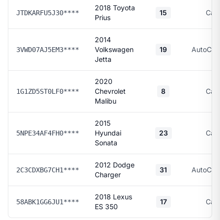
2018 Toyota
15
Car
JTDKARFU5J30****
Prius
2014
Volkswagen
19
AutoChe
3VWD07AJ5EM3****
Jetta
2020
Chevrolet
8
Car
1G1ZD5ST0LF0****
Malibu
2015
Hyundai
23
Car
5NPE34AF4FH0****
Sonata
2012 Dodge
31
AutoChe
2C3CDXBG7CH1****
Charger
2018 Lexus
17
Car
58ABK1GG6JU1****
ES 350