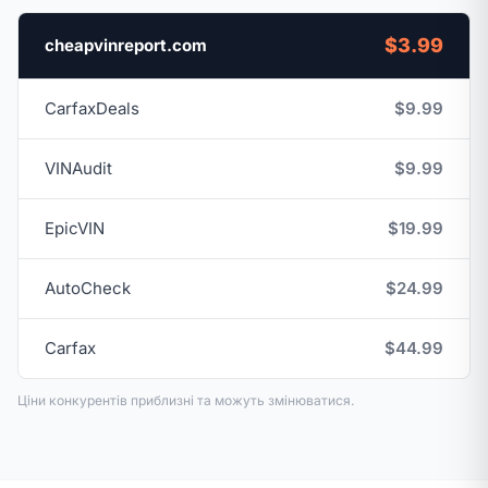
$3.99
cheapvinreport.com
CarfaxDeals
$9.99
VINAudit
$9.99
EpicVIN
$19.99
AutoCheck
$24.99
Carfax
$44.99
Ціни конкурентів приблизні та можуть змінюватися.