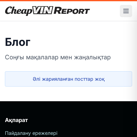
Ope
Блог
Соңғы мақалалар мен жаңалықтар
Әлі жарияланған посттар жоқ
Ақпарат
Пайдалану ережелері